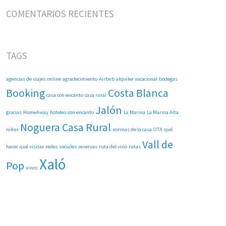
COMENTARIOS RECIENTES
TAGS
agencias de viajes online
agradecimiento
Airbnb
alquiler vacacional
bodegas
Booking
Costa Blanca
casa con encanto
casa rural
Jalón
gracias
HomeAway
hoteles con encanto
La Marina
La Marina Alta
Noguera Casa Rural
niños
normas de la casa
OTA
qué
Vall de
hacer
qué visitar
redes sociales
reservas
ruta del vino
rutas
Xaló
Pop
vinos