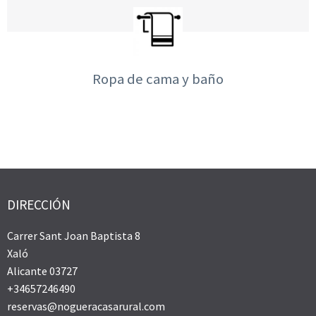
Ropa de cama y baño
DIRECCIÓN
Carrer Sant Joan Baptista 8
Xaló
Alicante 03727
+34657246490
reservas@nogueracasarural.com