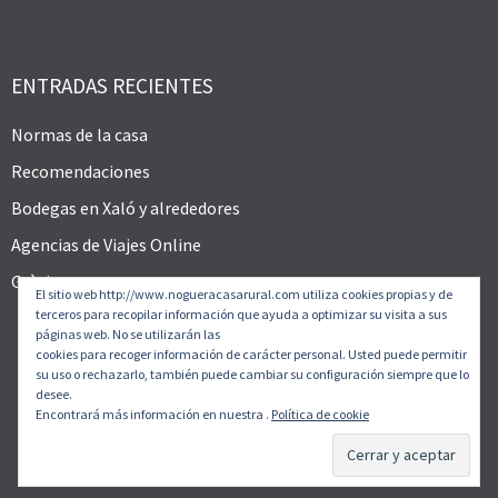
ENTRADAS RECIENTES
Normas de la casa
Recomendaciones
Bodegas en Xaló y alrededores
Agencias de Viajes Online
Gràcies
El sitio web http://www.nogueracasarural.com utiliza cookies propias y de
terceros para recopilar información que ayuda a optimizar su visita a sus
páginas web. No se utilizarán las
cookies para recoger información de carácter personal. Usted puede permitir
su uso o rechazarlo, también puede cambiar su configuración siempre que lo
desee.
Encontrará más información en nuestra .
Política de cookie
© CASA RURAL NOGUERA 2026. Tema
Allegiant
por
CPOThemes.