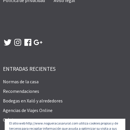
Politica de privacidad
Aviso legal
Twitter
Instagram
Facebook
Google
+
ENTRADAS RECIENTES
Normas de la casa
Recomendaciones
Bodegas en Xaló y alrededores
Agencias de Viajes Online
Gràcies
El sitio web http://www.nogueracasarural.com utiliza cookies propias y de
terceros para recopilar información que ayuda a optimizar su visita a sus