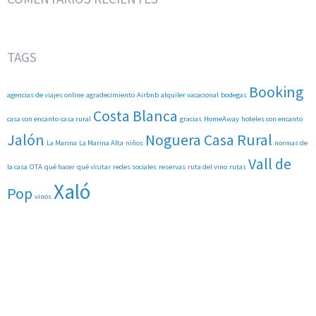
TAGS
Booking
agencias de viajes online
agradecimiento
Airbnb
alquiler vacacional
bodegas
Costa Blanca
casa con encanto
casa rural
gracias
HomeAway
hoteles con encanto
Jalón
Noguera Casa Rural
La Marina
La Marina Alta
niños
normas de
Vall de
la casa
OTA
qué hacer
qué visitar
redes sociales
reservas
ruta del vino
rutas
Xaló
Pop
vinos