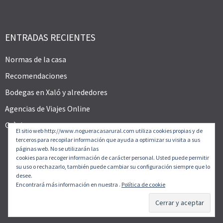
ENTRADAS RECIENTES
Normas de la casa
Recomendaciones
Bodegas en Xaló y alrededores
Agencias de Viajes Online
Gràcies
El sitio web http://www.nogueracasarural.com utiliza cookies propias y de
terceros para recopilar información que ayuda a optimizar su visita a sus
páginas web. No se utilizarán las
cookies para recoger información de carácter personal. Usted puede permitir
su uso o rechazarlo, también puede cambiar su configuración siempre que lo
desee.
Encontrará más información en nuestra .
Política de cookie
© CASA RURAL NOGUERA 2026. Tema
Allegiant
por
CPOThemes.