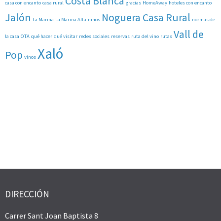
Costa Blanca
casa con encanto
casa rural
gracias
HomeAway
hoteles con encanto
Jalón
Noguera Casa Rural
La Marina
La Marina Alta
niños
normas de
Vall de
la casa
OTA
qué hacer
qué visitar
redes sociales
reservas
ruta del vino
rutas
Xaló
Pop
vinos
DIRECCIÓN
Carrer Sant Joan Baptista 8